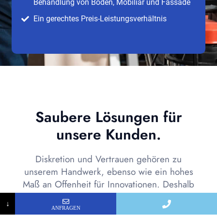
Behandlung von Boden, Mobiliar und Fassade
Ein gerechtes Preis-Leistungsverhältnis
Saubere Lösungen für
unsere Kunden.
Diskretion und Vertrauen gehören zu
unserem Handwerk, ebenso wie ein hohes
Maß an Offenheit für Innovationen. Deshalb
möchten wir Ihnen an dieser Stelle einen
↓
Branchen- und Spartenüberblick gewähren.
ANFRAGEN